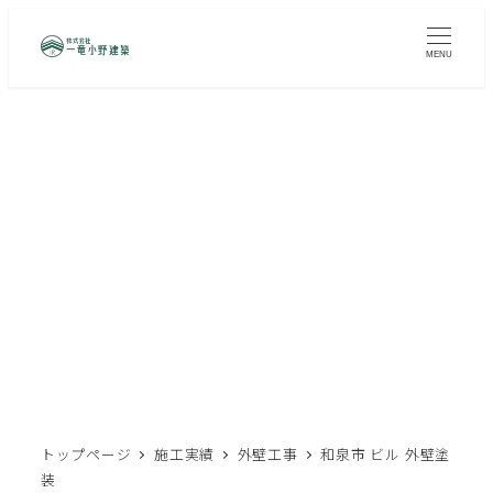
メ
イ
MENU
ン
コ
ン
テ
ン
ツ
和泉市 ビル 外壁塗装
へ
移
動
トップページ
施工実績
外壁工事
和泉市 ビル 外壁塗
装