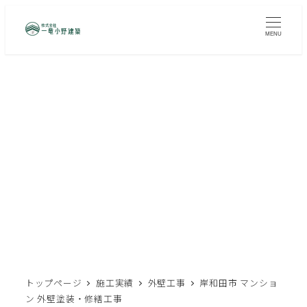
メ
イ
MENU
ン
コ
ン
テ
ン
岸和田市 マンション 外壁塗
ツ
装・修繕工事
へ
移
動
トップページ
施工実績
外壁工事
岸和田市 マンショ
ン 外壁塗装・修繕工事