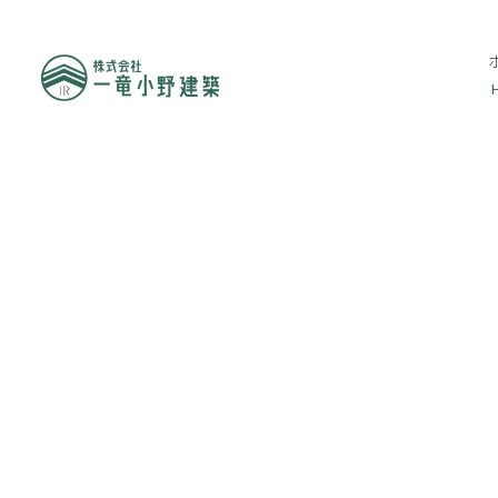
メ
イ
ン
コ
ン
テ
ン
ツ
へ
移
動