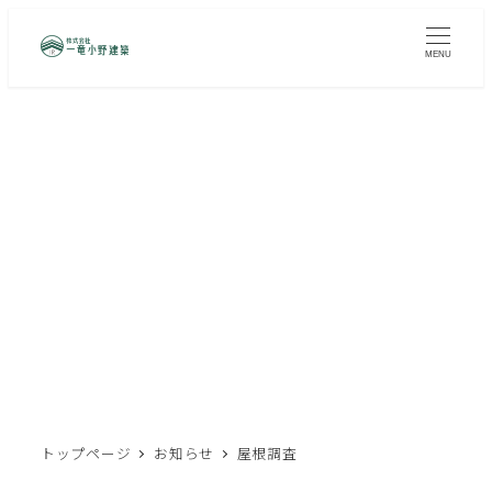
メ
イ
MENU
ン
コ
ン
テ
ン
ツ
屋根調査
へ
移
動
トップページ
お知らせ
屋根調査